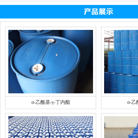
α-乙酰基-γ-丁内酯
α-乙