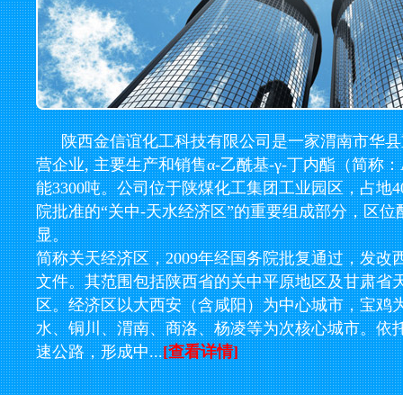
陕西金信谊化工科技有限公司是一家渭南市华县
营企业, 主要生产和销售α-乙酰基-γ-丁内酯（简称
能3300吨。公司位于陕煤化工集团工业园区，占地
院批准的“关中-天水经济区”的重要组成部分，区位
显。
简称关天经济区，2009年经国务院批复通过，发改西部〔
文件。其范围包括陕西省的关中平原地区及甘肃省
区。经济区以大西安（含咸阳）为中心城市，宝鸡
水、铜川、渭南、商洛、杨凌等为次核心城市。依
速公路，形成中...
[查看详情]