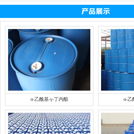
α-乙酰基-γ-丁内酯
α-乙