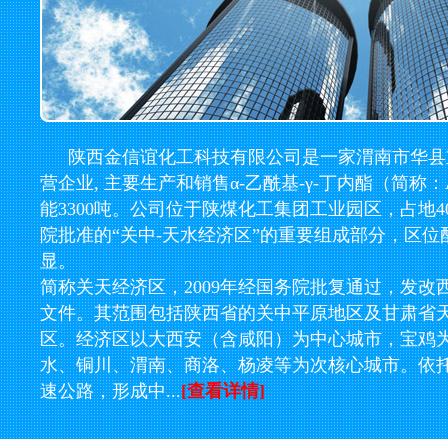
陕西金信谊化工科技有限公司是一家渭南市华县
营企业, 主要生产和销售α-乙酰基-γ-丁内酯（简称
能3300吨。公司位于陕煤化工集团工业园区，占地
院批准的“关中-天水经济区”的重要组成部分，区位
显。
简称关天经济区，2009年经国务院批复通过，发改西部〔
文件。其范围包括陕西省的关中平原地区及甘肃省
区。经济区以大西安（含咸阳）为中心城市，宝鸡
水、铜川、渭南、商洛、杨凌等为次核心城市。依
速公路，形成中...
[查看详情]