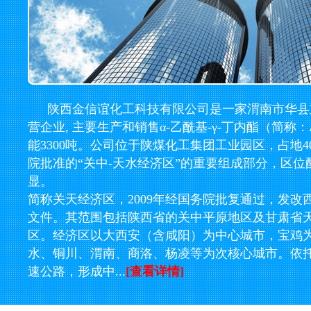
陕西金信谊化工科技有限公司是一家渭南市华县
营企业, 主要生产和销售α-乙酰基-γ-丁内酯（简称
能3300吨。公司位于陕煤化工集团工业园区，占地
院批准的“关中-天水经济区”的重要组成部分，区位
显。
简称关天经济区，2009年经国务院批复通过，发改西部〔
文件。其范围包括陕西省的关中平原地区及甘肃省
区。经济区以大西安（含咸阳）为中心城市，宝鸡
水、铜川、渭南、商洛、杨凌等为次核心城市。依
速公路，形成中...
[查看详情]