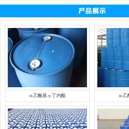
α-乙酰基-γ-丁内酯
α-乙